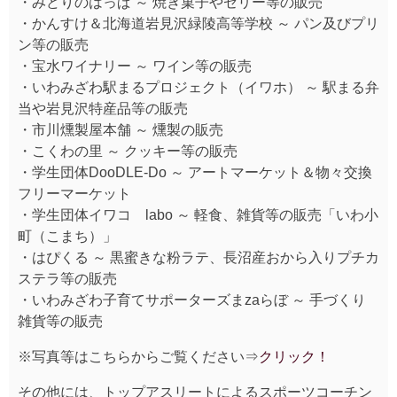
・みどりのはっぱ ～ 焼き菓子やゼリー等の販売
・かんすけ＆北海道岩見沢緑陵高等学校 ～ パン及びプリ
ン等の販売
・宝水ワイナリー ～ ワイン等の販売
・いわみざわ駅まるプロジェクト（イワホ） ～ 駅まる弁
当や岩見沢特産品等の販売
・市川燻製屋本舗 ～ 燻製の販売
・こくわの里 ～ クッキー等の販売
・学生団体DooDLE-Do ～ アートマーケット＆物々交換
フリーマーケット
・学生団体イワコ labo ～ 軽食、雑貨等の販売「いわ小
町（こまち）」
・はぴくる ～ 黒蜜きな粉ラテ、長沼産おから入りプチカ
ステラ等の販売
・いわみざわ子育てサポーターズまzaらぼ ～ 手づくり
雑貨等の販売
※写真等はこちらからご覧ください⇒
クリック！
その他には、トップアスリートによるスポーツコーチン