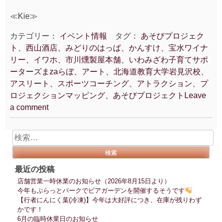
≪Kie≫
カテゴリー：
イベント情報
タグ：
あそびプロジェク
ト、西山酒店、みどりのはっぱ、かんすけ、宝水ワイナ
リー、イワホ、市川燻製屋本舗、いわみざわ子育てサポ
ーターズまzaらぼ、アート、北海道教育大学岩見沢校、
アスリート、スポーツコーチング、アトラクション、プ
ロジェクションマッピング、あそびプロジェクト
Leave
a comment
検
索:
最近の投稿
店舗営業一時休業のお知らせ（2026年8月15日より）
今年もぷらっとパークでビアガーデンを開催するそうです
【行者にんにく葉(冷凍)】今年は大好評につき、在庫が残りわず
かです！
6月の臨時休業日のお知らせ