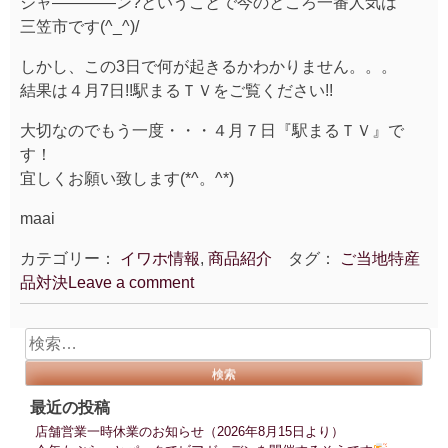
ジャ――――ン?ということで今のところ一番人気は
三笠市です(^_^)/
しかし、この3日で何が起きるかわかりません。。。
結果は４月7日!!駅まるＴＶをご覧ください!!
大切なのでもう一度・・・４月７日『駅まるＴＶ』で
す！
宜しくお願い致します(*^。^*)
maai
カテゴリー：
イワホ情報
,
商品紹介
タグ：
ご当地特産
品対決
Leave a comment
検
索:
最近の投稿
店舗営業一時休業のお知らせ（2026年8月15日より）