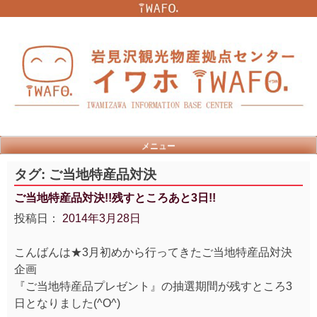
Skip
to
content
メニュー
タグ:
ご当地特産品対決
ご当地特産品対決!!残すところあと3日!!
投稿日：
2014年3月28日
こんばんは★3月初めから行ってきたご当地特産品対決
企画
『ご当地特産品プレゼント』の抽選期間が残すところ3
日となりました(^O^)