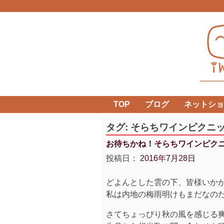
Skip
to
content
TOP
ブログ
ネットショ
タグ:
そらちワインピクニ
お待ちかね！そらちワインピクニ
投稿日：
2016年7月28日
どよんとした雲の下、皆様いか
私は内地の梅雨明けもまだなの
さてちょっぴり秋の風を感じる