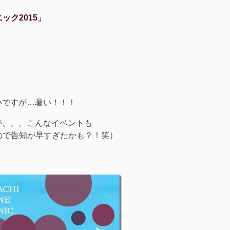
ニック2015」
！
いですが…暑い！！！
が、、、こんなイベントも
ので告知が早すぎたかも？！笑）
』