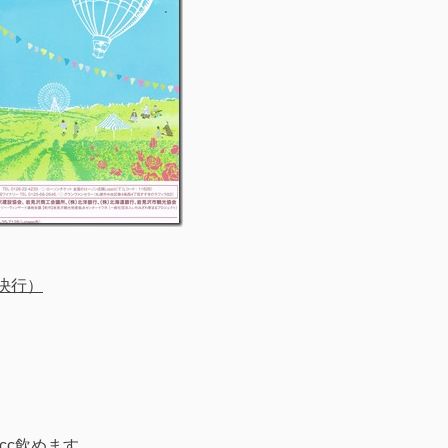
天決行）
cc飲めます