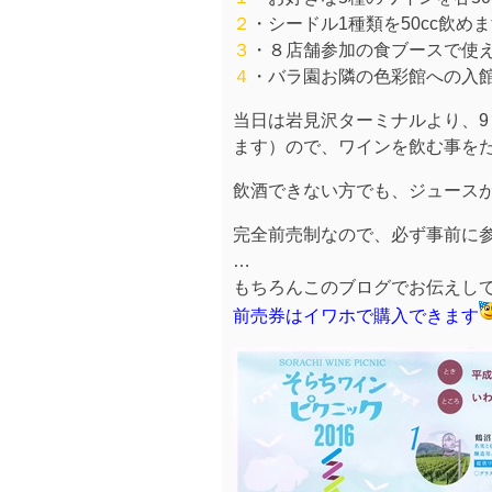
２
・シードル1種類を50cc飲め
３
・８店舗参加の食ブースで使え
４
・バラ園お隣の色彩館への入
当日は岩見沢ターミナルより、9：
ます）ので、ワインを飲む事を
飲酒できない方でも、ジュース
完全前売制なので、必ず事前に
…
もちろんこのブログでお伝えし
前売券はイワホで購入できます