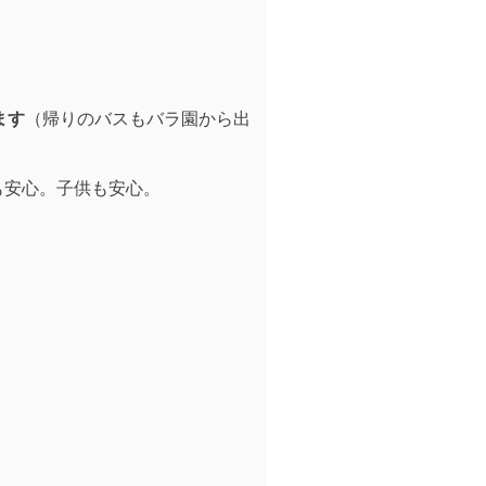
ます
（帰りのバスもバラ園から出
も安心。子供も安心。