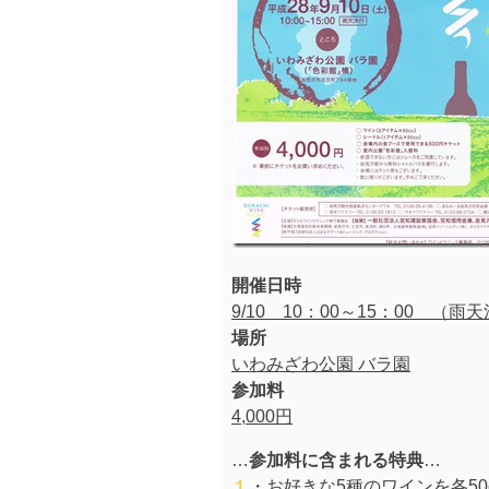
開催日時
9/10 10：00～15：00 （雨
場所
いわみざわ公園 バラ園
参加料
4,000円
…
参加料に含まれる特典
…
１
・お好きな5種のワインを各50