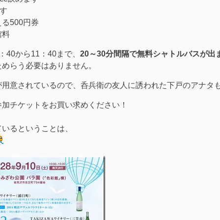
ます
る500円券
館料
40から11：40まで、
20～30分間隔で無料シャトルバスが出
ためらう必要はありません。
が用意されているので、呑兵衛の友人に誘われた下戸のアナタ
参加チケットをお買い求めください！
ているということは、