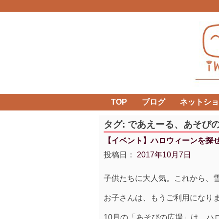
Skip
to
content
TOP
ブログ
ネットショ
タグ:
であえーる、あそび
【イベント】ハロウィーンを探せi
投稿日：
2017年10月7日
子供たちに大人気。これから、
お子さんは、もうご利用になり
10月の「あそびの広場」は、ハ