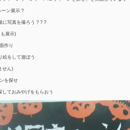
ルーン展示 ?
と一緒に写真を撮ろう ? ? ?
トも展示)
お面作り
ヨンでぬり絵をして遊ぼう
しません)
ィンを探せ
ィーンを探しておみやげをもらおう