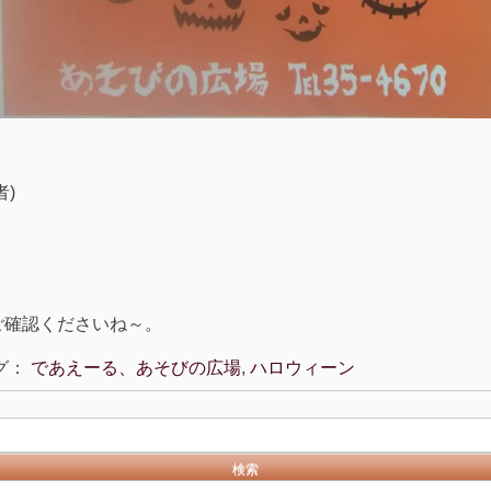
)
。
ご確認くださいね～。
グ：
であえーる、あそびの広場
,
ハロウィーン