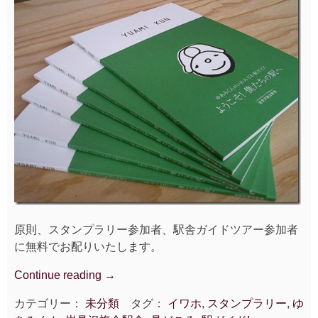
原則、スタンプラリー参加者、駅舎ガイドツアー参加者
に無料でお配りいたします。
Continue reading
“岩
→
見
カテゴリー：
未分類
タグ：
イワホ
,
スタンプラリー
,
ゆ
沢