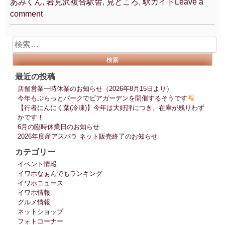
あみくん
,
岩見沢複合駅舎
,
見どころ
,
駅ガイド
Leave a
複
comment
合
駅
舎
検
ガ
索:
イ
最近の投稿
ド
店舗営業一時休業のお知らせ（2026年8月15日より）
本
今年もぷらっとパークでビアガーデンを開催するそうです
完
【行者にんにく葉(冷凍)】今年は大好評につき、在庫が残りわず
成”
かです！
6月の臨時休業日のお知らせ
2026年度産アスパラ ネット販売終了のお知らせ
カテゴリー
イベント情報
イワホなぁんでもランキング
イワホニュース
イワホ情報
グルメ情報
ネットショップ
フォトコーナー