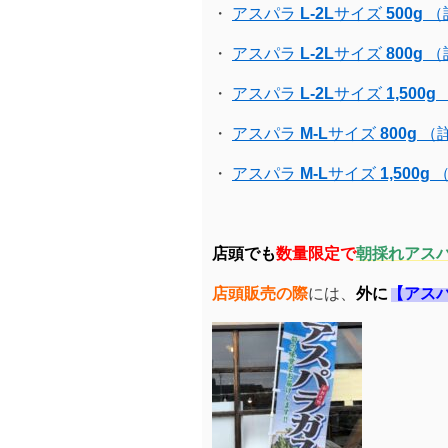
・
アスパラ
L-2L
サイズ
500g
（
・
アスパラ
L-2L
サイズ
800g
（
・
アスパラ
L-2L
サイズ
1,500g
・
アスパラ
M-L
サイズ
800g
（
・
アスパラ
M-L
サイズ
1,500g
（
店頭でも
数量限定で
朝採れアス
店頭販売の際
には、
外に
【アス