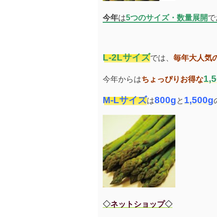
今年
は
5つのサイズ・数量展開
で
L-2Lサイズ
では、
毎年大人気
1,
今年からは
ちょっぴりお得な
M-Lサイズ
800g
1,500g
は
と
◇
ネットショップ
◇