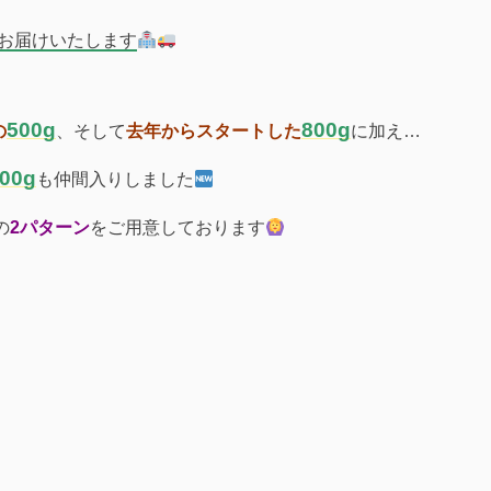
お届けいたします
500g
800g
の
、そして
去年からスタートした
に加え…
500g
も仲間入りしました
の
2パターン
をご用意しております