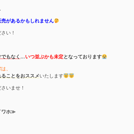
…
販売
があるかもしれません
ださい！
けでもなく
…
いつ並ぶかも未定
となっております
方
は、
れることをおススメ
いたします
ださいませ！
イワホ≫