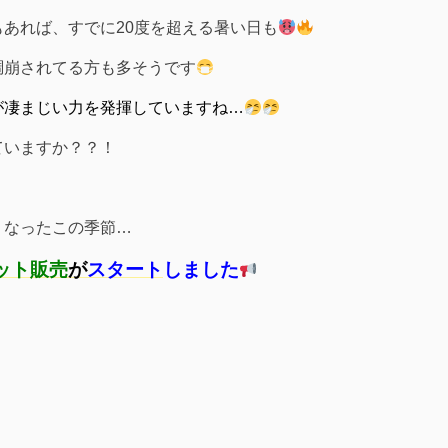
あれば、すでに20度を超える暑い日も
調崩されてる方も多そうです
が凄まじい力を発揮していますね…
ていますか？？！
くなったこの季節…
ット販売
が
スタート
しました