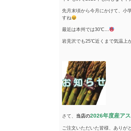
先月末頃から今月にかけて、小
すね
最近は本州では30℃…
岩見沢でも25℃近くまで気温上
2026年度産ア
さて、
当店の
ご注文いただいた皆様、ありが