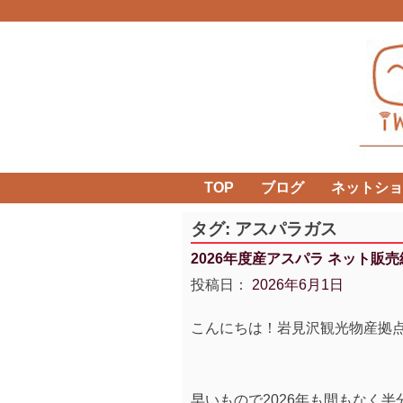
Skip
to
content
TOP
ブログ
ネットショ
タグ:
アスパラガス
2026年度産アスパラ ネット販
投稿日：
2026年6月1日
こんにちは！岩見沢観光物産拠
早いもので2026年も間もなく