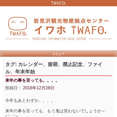
Skip
to
content
メニュー
タグ:
カレンダー、留萌、廃止記念、ファイ
ル、年末年始
来年の事を言っても。。。。
投稿日：
2016年12月28日
今年もあとわずか。。。。
来年の事を言っても、もう鬼は笑わないでしょうか～