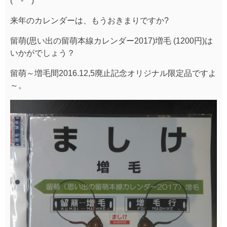
(⌒‐⌒)
来年のカレンダーは、もうおきまりですか?
留萌(思い出の留萌本線カレンダー2017)増毛 (1200円)は
いかがでしょう？
留萌～増毛間2016.12,5廃止記念オリジナル限定品ですよ
～。