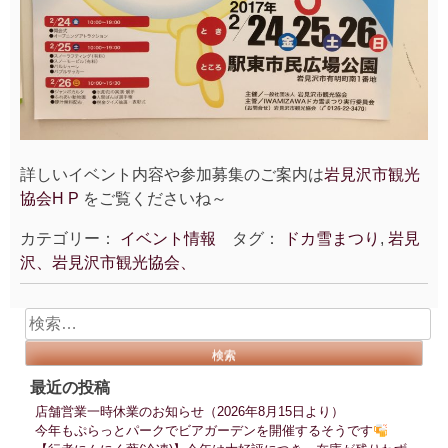
詳しいイベント内容や参加募集のご案内は
岩見沢市観光
協会H P
をご覧くださいね～
カテゴリー：
イベント情報
タグ：
ドカ雪まつり
,
岩見
沢、岩見沢市観光協会、
検
索:
最近の投稿
店舗営業一時休業のお知らせ（2026年8月15日より）
今年もぷらっとパークでビアガーデンを開催するそうです