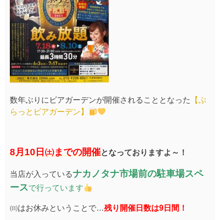
数年ぶりにビアガーデンが開催されることとなった
【ぷ
らっとビアガーデン】
8月10日㈯までの開催
となっておりますよ～！
ナカノタナ市場前の駐車場スペ
当店が入っている
ース
で行っています
㈰はお休みということで…
残り開催日数は9日間！