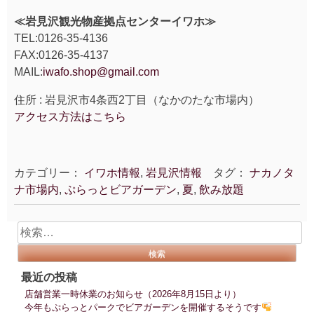
≪岩見沢観光物産拠点センターイワホ≫
TEL:0126-35-4136
FAX:0126-35-4137
MAIL:
iwafo.shop@gmail.com
住所 : 岩見沢市4条西2丁目（なかのたな市場内）
アクセス方法はこちら
カテゴリー：
イワホ情報
,
岩見沢情報
タグ：
ナカノタ
ナ市場内
,
ぷらっとビアガーデン
,
夏
,
飲み放題
検
索:
最近の投稿
店舗営業一時休業のお知らせ（2026年8月15日より）
今年もぷらっとパークでビアガーデンを開催するそうです