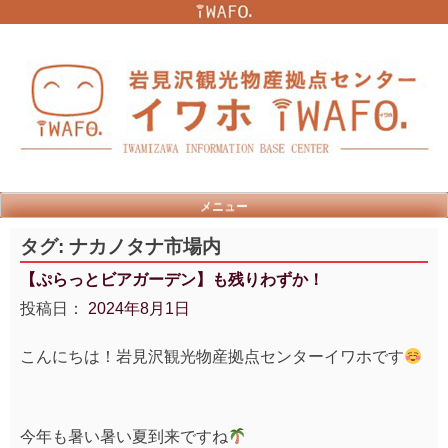
Skip
to
content
メニュー
タグ:
ナカノタナ市場内
【ぷらっとビアガーデン】も残りわずか！
投稿日：
2024年8月1日
こんにちは！岩見沢観光物産拠点センターイワホです
今年も暑い暑い夏到来ですね