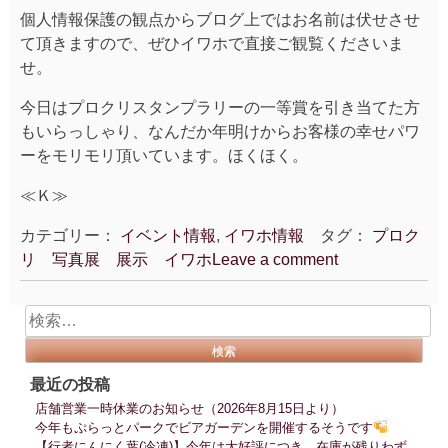
個人情報保護の観点からブログ上ではお名前は伏せさせ
て頂きますので、ぜひイワホで直接ご観覧くださいま
せ。
今日はプロクリスタンプラリーの一等賞を引き当てた方
もいらっしゃり、なんだか年明けからお客様の幸せパワ
ーをモリモリ頂いています。ほくほく。
≪Ｋ≫
カテゴリー：
イベント情報
,
イワホ情報
タグ：
プロク
リ 写真展 展示 イワホ
Leave a comment
検
索:
最近の投稿
店舗営業一時休業のお知らせ（2026年8月15日より）
今年もぷらっとパークでビアガーデンを開催するそうです
【行者にんにく葉(冷凍)】今年は大好評につき、在庫が残りわず