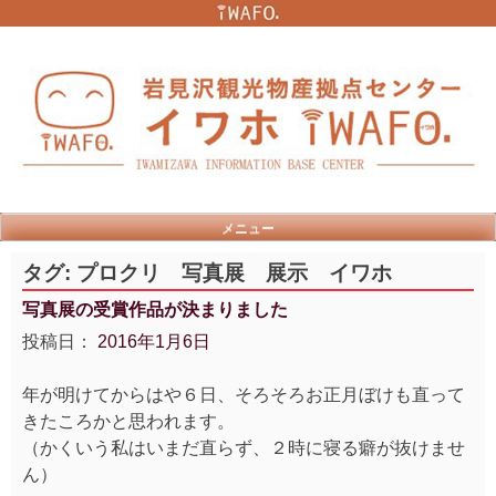
Skip
to
content
メニュー
タグ:
プロクリ 写真展 展示 イワホ
写真展の受賞作品が決まりました
投稿日：
2016年1月6日
年が明けてからはや６日、そろそろお正月ぼけも直って
きたころかと思われます。
（かくいう私はいまだ直らず、２時に寝る癖が抜けませ
ん）