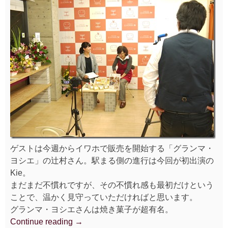
ゲストは今週からイワホで販売を開始する「グランマ・
ヨシエ」の辻村さん。駅まる側の進行は今回が初出演の
Kie。
まだまだ不慣れですが、その不慣れ感も最初だけという
ことで、温かく見守っていただければと思います。
グランマ・ヨシエさんは焼き菓子が超有名。
Continue reading
“駅
→