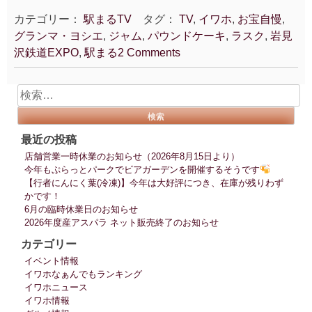
ま
カテゴリー：
駅まるTV
タグ：
TV
,
イワホ
,
お宝自慢
,
る
グランマ・ヨシエ
,
ジャム
,
パウンドケーキ
,
ラスク
,
岩見
TV。。
沢鉄道EXPO
,
駅まる
2 Comments
続々
撮
影
検
中”
索:
最近の投稿
店舗営業一時休業のお知らせ（2026年8月15日より）
今年もぷらっとパークでビアガーデンを開催するそうです
【行者にんにく葉(冷凍)】今年は大好評につき、在庫が残りわず
かです！
6月の臨時休業日のお知らせ
2026年度産アスパラ ネット販売終了のお知らせ
カテゴリー
イベント情報
イワホなぁんでもランキング
イワホニュース
イワホ情報