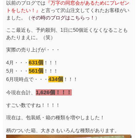
以前のブログでは
『万字の同窓会があるためにプレゼン
トをしたい！』
と言って沢山注文してくれたお客様がい
ました。（
その時のブログはこちらっ！
）
ここ最近も、予約殺到、1日に50個近くなくなることも
あたりまえに。（笑）
実際の売り上げが・・・
631個
4月・・・
！！！
561個
5月・・・
！！！
434個
6月現時点で・・・
！！！
1,626個
！！！
今現在合計、
すごい数ですね！！！！
現在は、包装紙・箱の種類を増やしました！
柄のついた箱、大きさもいろんな種類があります。