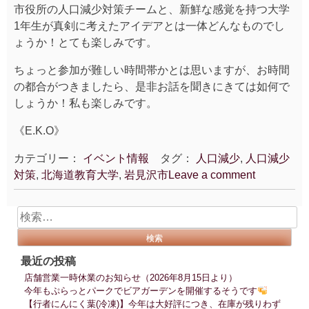
市役所の人口減少対策チームと、新鮮な感覚を持つ大学
1年生が真剣に考えたアイデアとは一体どんなものでし
ょうか！とても楽しみです。
ちょっと参加が難しい時間帯かとは思いますが、お時間
の都合がつきましたら、是非お話を聞きにきては如何で
しょうか！私も楽しみです。
《E.K.O》
カテゴリー：
イベント情報
タグ：
人口減少
,
人口減少
対策
,
北海道教育大学
,
岩見沢市
Leave a comment
検
索:
最近の投稿
店舗営業一時休業のお知らせ（2026年8月15日より）
今年もぷらっとパークでビアガーデンを開催するそうです
【行者にんにく葉(冷凍)】今年は大好評につき、在庫が残りわず