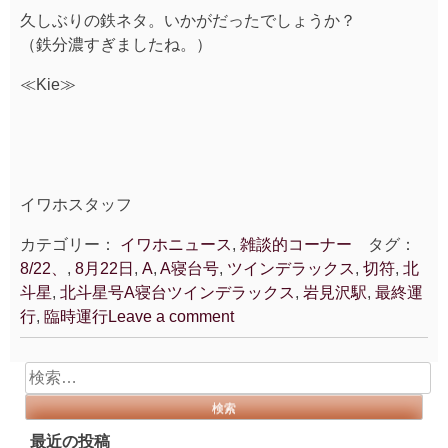
久しぶりの鉄ネタ。いかがだったでしょうか？
（鉄分濃すぎましたね。）
≪Kie≫
イワホスタッフ
カテゴリー：
イワホニュース
,
雑談的コーナー
タグ：
8/22、
,
8月22日
,
A
,
A寝台号
,
ツインデラックス
,
切符
,
北
斗星
,
北斗星号A寝台ツインデラックス
,
岩見沢駅
,
最終運
行
,
臨時運行
Leave a comment
検
索:
最近の投稿