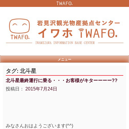
Skip
to
content
メニュー
タグ:
北斗星
北斗星最終運行に乗る・・・お客様がキターーーー??
投稿日：
2015年7月24日
みなさんおはようございます(^^)