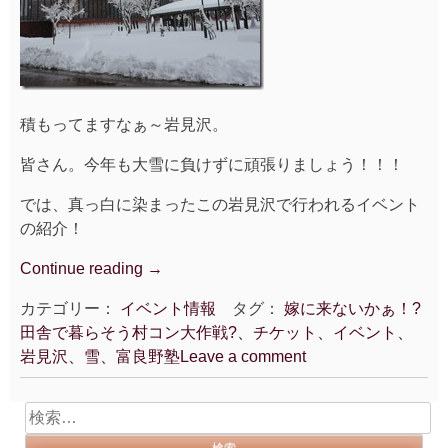
積もってますなぁ～岩見沢。
皆さん。今年も大雪に負けずに頑張りましょう！！！
では、真っ白に染まったこの岩見沢で行われるイベント
の紹介！
Continue reading
“20131114_
→
嫁
カテゴリー：
イベント情報
タグ：
嫁に来ないかぁ！?
に
田舎で暮らそう村コン大作戦?、チケット、イベント、
来
岩見沢、雪、富良野塾
Leave a comment
な
い
か
検
ぁ！?
索: