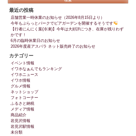
田
最近の投稿
舎
店舗営業一時休業のお知らせ（2026年8月15日より）
で
今年もぷらっとパークでビアガーデンを開催するそうです
暮
【行者にんにく葉(冷凍)】今年は大好評につき、在庫が残りわず
ら
かです！
そ
6月の臨時休業日のお知らせ
2026年度産アスパラ ネット販売終了のお知らせ
う
村
カテゴリー
コ
イベント情報
イワホなぁんでもランキング
ン
イワホニュース
大
イワホ情報
作
グルメ情報
戦?”
ネットショップ
フォトコーナー
ふるさと納税
メディア情報
商品紹介
岩見沢情報
岩見沢駅情報
未分類