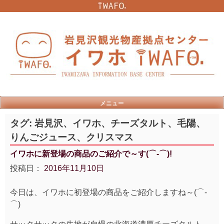
Skip
to
content
メニュー
タグ:
岩見沢、イワホ、チーズタルト、毛陽、
りんごジュース、クリスマス
イワホに新登場の商品のご紹介で～す(⌒‐⌒)!
投稿日：
2016年11月10日
今日は、イワホに初登場の商品をご紹介しますね～(⌒‐
⌒)