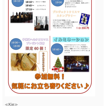
≪Kie≫