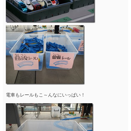
自分で好きな電車やレールを持って、自分の「えき」を
作ります！
100ｍの連絡歩道の中で約3ｍ程度で区分けした中で、自
由にえきをつくります。
ただ自分のえきを作るだけではありません！
1人1人が一生懸命つくった駅をお友達同士で全て繋げて
ｍ100ｍの大走行会が行われます！！！