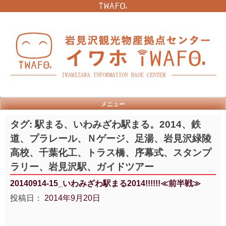
Skip
to
content
メニュー
タグ:
駅まる、いわみざわ駅まる。2014、鉄
道、プラレール、Ｎゲージ、足湯、岩見沢緑陵
高校、千葉化工、トラス橋、序幕式、スタンプ
ラリー、岩見沢駅、ガイドツアー
20140914-15_いわみざわ駅まる2014!!!!!!≪前半戦≫
投稿日：
2014年9月20日