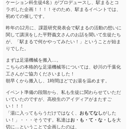
ケーション科生徒4名）がプロデュースし、駅まるとコ
ラボした企画！！！！そのため、駅まるイベントでは、
初めての催しです。
昨年の12月に、課題研究発表会で駅まるの活動の想いに
関して講演をした平野義文さんのお話を聞いて生徒たち
が、「駅まるで何かやってみたい！」ということが始ま
りでした。
まずは足湯機械を搬入…。
こちらの本格的な足湯機械等については、砂川の千葉化
工さんがご協力くださいました！
朝早くから搬入し、1時間ほどでお湯を温めます。
イベント準備の段階から、私も生徒に関わらせていただ
いていたのですが、高校生のアイディアがまたすご
い！！！
「湯に入ってもらうだけではなく、
おもてなし
がした
い！」・・・そうです。私達は
お・も・て・な・し
を大
切に…ということで企画したのは、