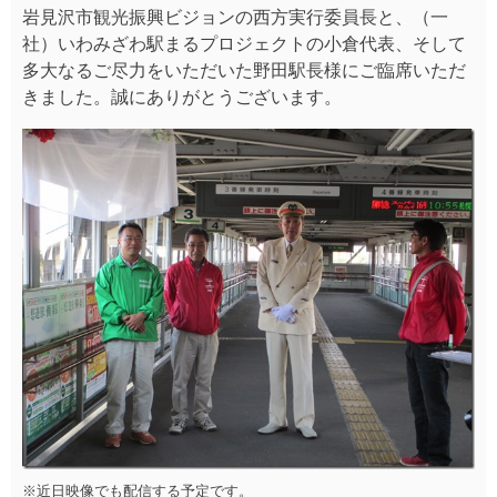
※近日映像でも配信する予定です。
岩見沢駅の改札を抜け、1番ホームと3番ホームの中間付
近左手にありますので、是非見てみてくださいね♪
お昼には限定15個販売の
『石炭貨車駅まる弁当』
が大人
気♪
今回は中身がグレードアップ♪