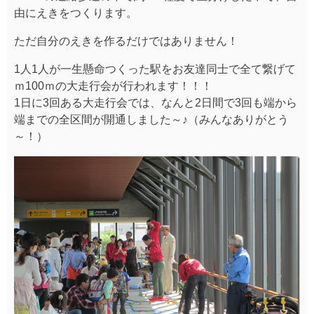
岩見沢駅の駅長さんが実際に「出発進行～」の合図をし
てくださいました。
恵庭、札幌、江別などなど、岩見沢だけではなく様々な
ところから遊びに来て下さったかたもいました！
一番面白かった光景が…。
100ｍの区間の中で、レールの貸し出しに一番遠いとこ
ろで駅をつくっているこども。
欲しいレールがあって、貸し出しのところまで取りに行
く。
ダッシュしては、歩き、ダッシュしては、歩き…。
子供にとって100ｍってとっても長い…。隣で見守って
しまいました。
100ｍがんばったね。