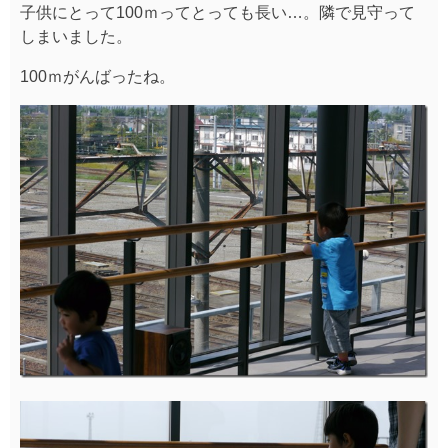
素敵な光景を見せてくれたこどもたち、たくさん集まっ
てくれたこどもたちありがとね♪
さて！さて！
プラレールからのこちらをご覧いただくと、、、また新
しい世界が広がっているではないですか！！！
駅まるスタッフの願いから今年始まった
『Nゲージジオ
ラマ』
！！！