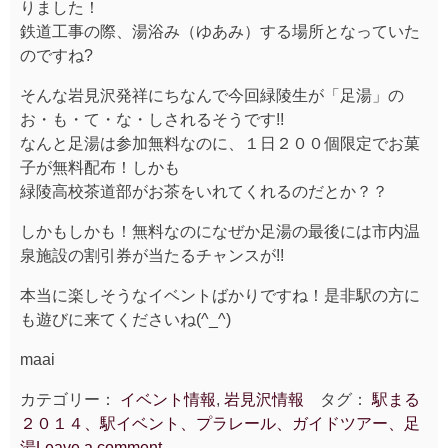
りました！
鉄道工事の際、湯浴み（ゆあみ）する場所となっていた
のですね?
そんな岩見沢発祥にちなんで今回緑陵生が「足湯」の
お・も・て・な・しされるそうです!!
なんと足湯は参加無料なのに、１日２００個限定でお菓
子が無料配布！しかも
緑陵高校茶道部がお茶をいれてくれるのだとか？？
しかもしかも！無料なのになぜか足湯の最後には市内温
泉施設の割引券が当たるチャンスが!!
本当に楽しそうなイベントばかりですね！是非駅の方に
も遊びに来てくださいね(^_^)
maai
カテゴリー：
イベント情報
,
岩見沢情報
タグ：
駅まる
２０１４、駅イベント、プラレール、ガイドツアー、足
湯
Leave a comment