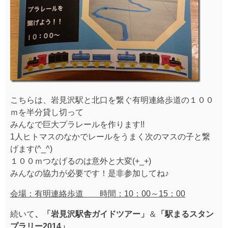
こちらは、岩見沢駅と北口を繋ぐ有明連絡歩道の１００
ｍを半分貸し切って
みんなで巨大プラレールを作ります!!
1人ヒトマスのなかでレールをうまく次のマスの子と繋
げます(^_^)
１００ｍつなげるのは意外と大変(+_+)
みんなの協力が必要です！是非参加してね♪
会場：有明連絡歩道 時間：10：00～15：00
続いて
、「岩見沢駅舎ガイドツアー」
＆
「駅まるスタン
プラリー2014」