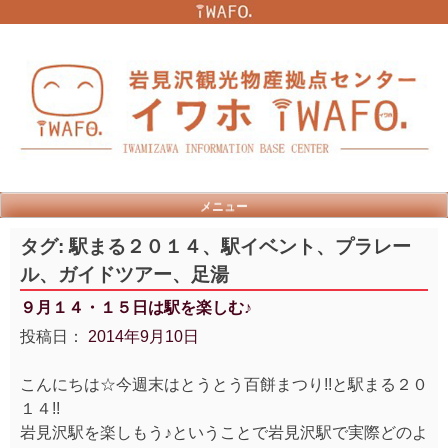
Skip
to
content
メニュー
タグ:
駅まる２０１４、駅イベント、プラレー
ル、ガイドツアー、足湯
９月１４・１５日は駅を楽しむ♪
投稿日：
2014年9月10日
こんにちは☆今週末はとうとう百餅まつり!!と駅まる２０
１４!!
岩見沢駅を楽しもう♪ということで岩見沢駅で実際どのよ