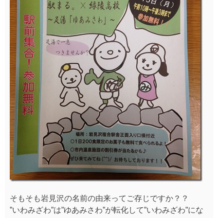
そもそも岩見沢の名前の由来ってご存じですか？？
”いわみざわ”は”ゆあみさわ”が転化して”いわみざわ”にな