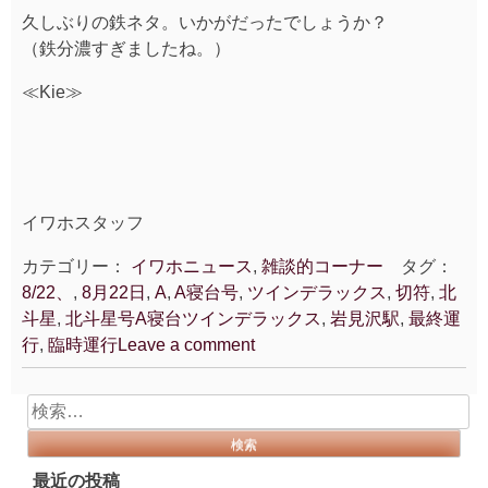
久しぶりの鉄ネタ。いかがだったでしょうか？
（鉄分濃すぎましたね。）
≪Kie≫
イワホスタッフ
カテゴリー：
イワホニュース
,
雑談的コーナー
タグ：
8/22、
,
8月22日
,
A
,
A寝台号
,
ツインデラックス
,
切符
,
北
斗星
,
北斗星号A寝台ツインデラックス
,
岩見沢駅
,
最終運
行
,
臨時運行
Leave a comment
検
索:
最近の投稿