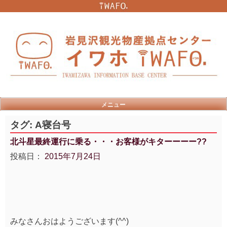
Skip
to
content
メニュー
タグ:
A寝台号
北斗星最終運行に乗る・・・お客様がキターーーー??
投稿日：
2015年7月24日
みなさんおはようございます(^^)