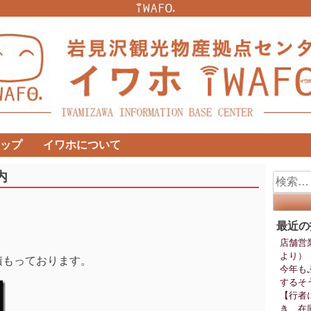
ップ
イワホについて
内
検
索:
最近の
店舗営
より）
積もっております。
今年も
するそ
【行者
き、在