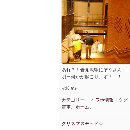
あれ？！岩見沢駅にぞうさん…
明日何かが起こります！！！
≪Kie≫
カテゴリー：
イワホ情報
タグ
電車、ホーム、
クリスマスモ～ド☆
投