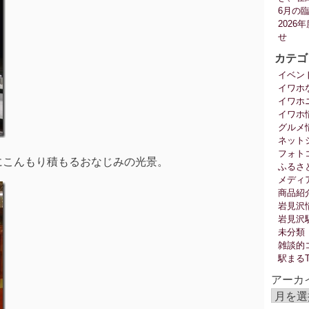
6月の
202
せ
カテゴ
イベン
イワホ
イワホ
イワホ
グルメ
ネット
フォト
にこんもり積もるおなじみの光景。
ふるさ
メディ
商品紹
岩見沢
岩見沢
未分類
雑談的
駅まる
アーカ