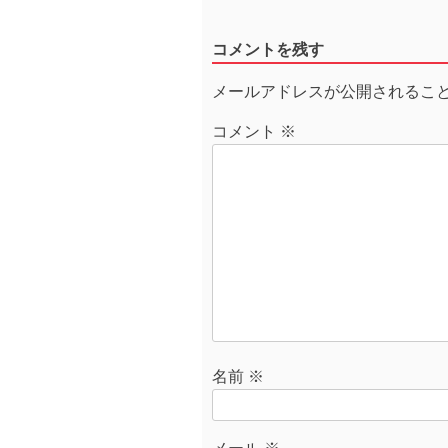
稿
ナ
コメントを残す
ビ
ゲ
メールアドレスが公開されるこ
ー
シ
コメント
※
ョ
ン
名前
※