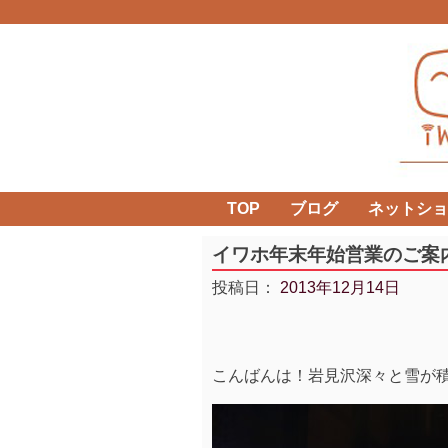
Skip
to
content
TOP
ブログ
ネットショ
イワホ年末年始営業のご案
投稿日：
2013年12月14日
こんばんは！岩見沢深々と雪が