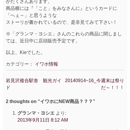
がたくさんあります。
商品横には『「こと」をみなさんに』というカードに
「へぇ～」と思うような
ストーリが書かれているので、是非見てみて下さい！
※「グランマ・ヨシエ」さんのこれらの商品に関しまし
ては、近日中に店頭販売予定です。
以上、Kieでした。
カテゴリー：
イワホ情報
岩見沢複合駅舎 観光ガイ
20140914~16_今週末は祭り
投
ド
だ～！！！
稿
ナ
2 thoughts on “
イワホにNEW商品？？？
”
ビ
ゲ
グランマ・ヨシエ
より:
ー
2013年9月11日 8:12 AM
シ