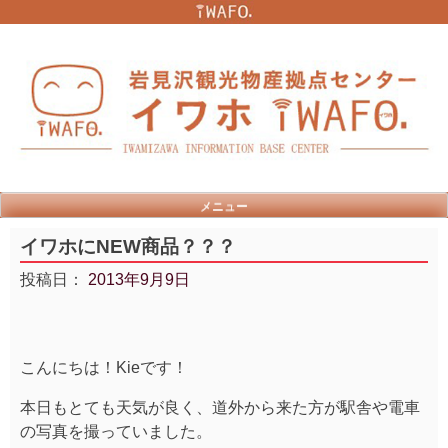
Skip
to
content
メニュー
イワホにNEW商品？？？
投稿日：
2013年9月9日
こんにちは！Kieです！
本日もとても天気が良く、道外から来た方が駅舎や電車
の写真を撮っていました。