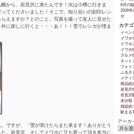
札幌から、岩見沢に来たんです！次は小樽に行きま
6月の
202
寄ってくださいました！そこで、知り合いの刻印レン
せ
もらえますか？とのこと。写真を撮って友人に見せた
カテゴ
、外に探しに行くと・・・あ！！！雪でレンガが埋ま
イベン
イワホ
イワホ
イワホ
グルメ
ネット
フォト
ふるさ
メディ
商品紹
岩見沢
岩見沢
未分類
雑談的
駅まる
アーカ
ん。ですが、「雪が溶けたらまた来ます！ありがとう
した。岩見沢、そしてイワホに立ち寄って頂き本当に