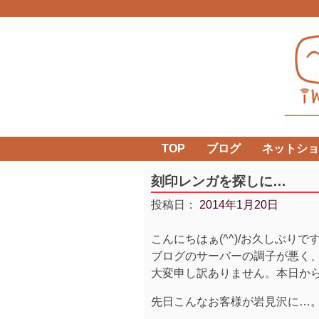
Skip
to
content
TOP
ブログ
ネットショ
刻印レンガを探しに…
投稿日：
2014年1月20日
こんにちはぁ(^^)/お久しぶりで
ブログのサーバーの調子が悪く
大変申し訳ありません。本日か
先日こんなお客様が岩見沢に…