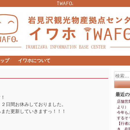
ップ
イワホについて
検
索:
最近の
す！
店舗営
、２日間お休みしておりました。
より）
らまた更新していきますっ！！！
今年も
するそ
。
【行者
き、在