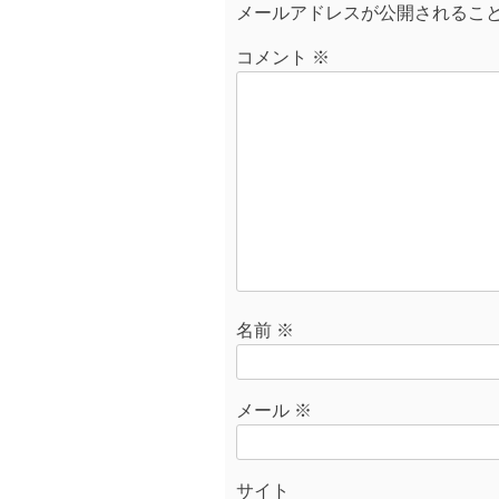
メールアドレスが公開されるこ
ゲ
ー
コメント
※
シ
ョ
ン
名前
※
メール
※
サイト