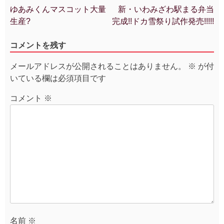
ゆあみくんマスコット大量
新・いわみざわ駅まる弁当
投
生産?
完成!!ドカ雪祭り試作発売!!!!!
稿
ナ
コメントを残す
ビ
ゲ
メールアドレスが公開されることはありません。
※
が付
ー
いている欄は必須項目です
シ
ョ
コメント
※
ン
名前
※