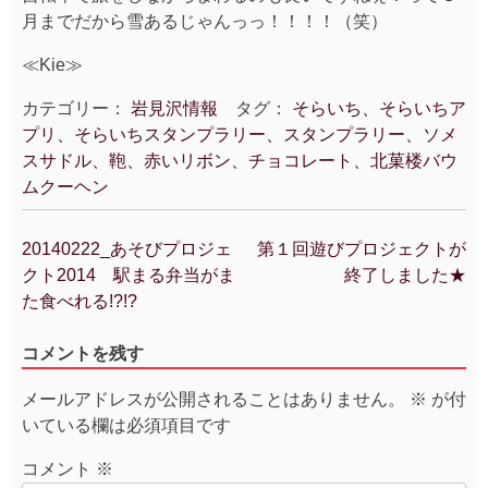
月までだから雪あるじゃんっっ！！！！（笑）
≪Kie≫
カテゴリー：
岩見沢情報
タグ：
そらいち、そらいちア
プリ、そらいちスタンプラリー、スタンプラリー、ソメ
スサドル、鞄、赤いリボン、チョコレート、北菓楼バウ
ムクーヘン
20140222_あそびプロジェ
第１回遊びプロジェクトが
投
クト2014 駅まる弁当がま
終了しました★
稿
た食べれる!?!?
ナ
ビ
コメントを残す
ゲ
ー
メールアドレスが公開されることはありません。
※
が付
シ
いている欄は必須項目です
ョ
ン
コメント
※