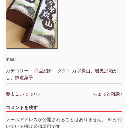
maai
カテゴリー：
商品紹介
タグ：
万字炭山、岩見沢箱が
し、鉄道菓子
春よこいっっ♪♪♪
ちょっと雑談♪
投
稿
コメントを残す
ナ
ビ
メールアドレスが公開されることはありません。
※
が付
ゲ
いている欄は必須項目です