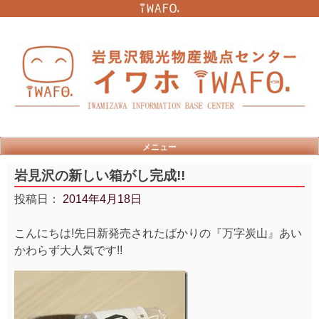
Skip
to
content
メニュー
岩見沢の新しい箱がし完成!!
投稿日：
2014年4月18日
こんにちは!先日新発売されたばかりの『万字炭山』あい
かわらず大人気です!!