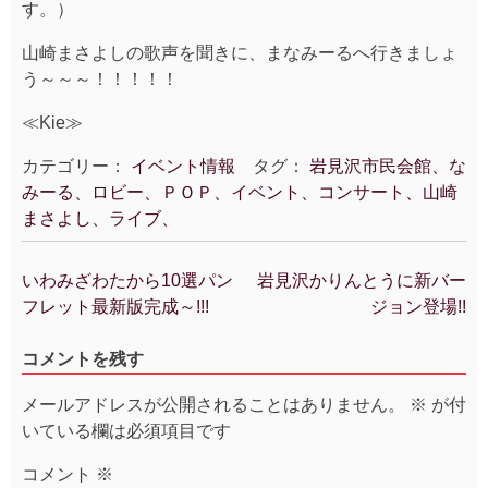
す。）
山崎まさよしの歌声を聞きに、まなみーるへ行きましょ
う～～～！！！！！
≪Kie≫
カテゴリー：
イベント情報
タグ：
岩見沢市民会館、な
みーる、ロビー、ＰＯＰ、イベント、コンサート、山崎
まさよし、ライブ、
いわみざわたから10選パン
岩見沢かりんとうに新バー
投
フレット最新版完成～!!!
ジョン登場!!
稿
ナ
コメントを残す
ビ
ゲ
メールアドレスが公開されることはありません。
※
が付
ー
いている欄は必須項目です
シ
ョ
コメント
※