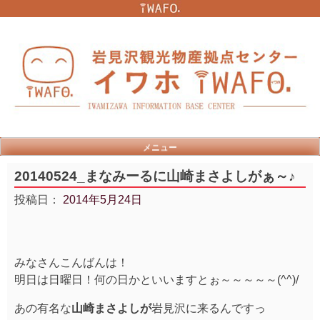
Skip
to
content
メニュー
20140524_まなみーるに山崎まさよしがぁ～♪
投稿日：
2014年5月24日
みなさんこんばんは！
明日は日曜日！何の日かといいますとぉ～～～～～(^^)/
あの有名な
山崎まさよしが
岩見沢に来るんですっ