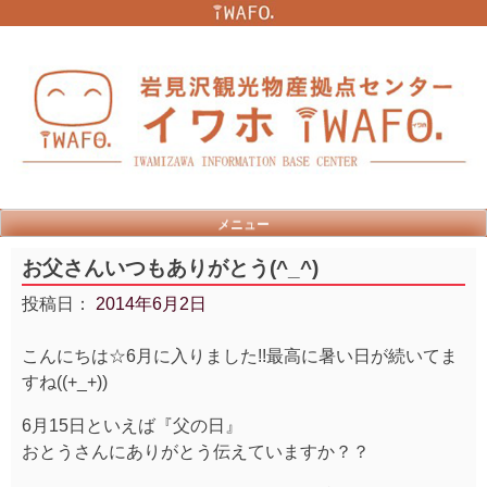
Skip
to
content
メニュー
お父さんいつもありがとう(^_^)
投稿日：
2014年6月2日
こんにちは☆6月に入りました!!最高に暑い日が続いてま
すね((+_+))
6月15日といえば『父の日』
おとうさんにありがとう伝えていますか？？