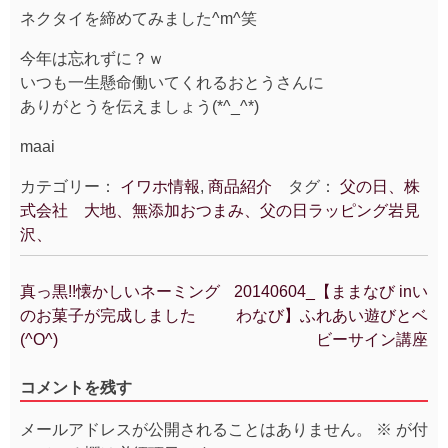
ネクタイを締めてみました^m^笑
今年は忘れずに？ｗ
いつも一生懸命働いてくれるおとうさんに
ありがとうを伝えましょう(*^_^*)
maai
カテゴリー：
イワホ情報
,
商品紹介
タグ：
父の日、株
式会社 大地、無添加おつまみ、父の日ラッピング岩見
沢、
真っ黒!!懐かしいネーミング
20140604_【ままなび inい
投
のお菓子が完成しました
わなび】ふれあい遊びとベ
稿
(^O^)
ビーサイン講座
ナ
ビ
コメントを残す
ゲ
ー
メールアドレスが公開されることはありません。
※
が付
シ