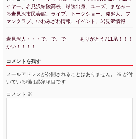
イヤー、岩見沢緑陵高校、緑陵出身、ユーズ、まなみー
る岩見沢市民会館、ライブ、トークショー、発起人、フ
ァンクラブ、いわみざわ情報、イベント、岩見沢情報
岩見沢人・・・で、で、で
ありがとう711系！！！
投
かい！！！！
稿
ナ
コメントを残す
ビ
ゲ
メールアドレスが公開されることはありません。
※
が付
ー
いている欄は必須項目です
シ
ョ
コメント
※
ン