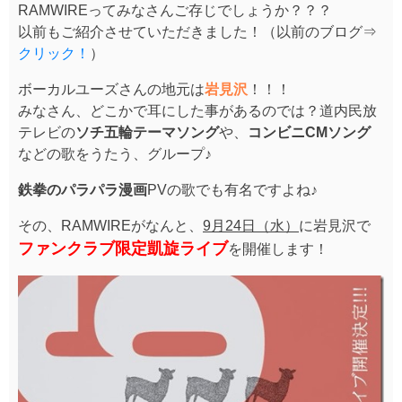
RAMWIREってみなさんご存じでしょうか？？？
以前もご紹介させていただきました！（以前のブログ⇒
クリック！
）
ボーカルユーズさんの地元は
岩見沢
！！！
みなさん、どこかで耳にした事があるのでは？道内民放
テレビの
ソチ五輪テーマソング
や、
コンビニCMソング
などの歌をうたう、グループ♪
鉄拳のパラパラ漫画
PVの歌でも有名ですよね♪
その、RAMWIREがなんと、
9月24日（水）
に岩見沢で
ファンクラブ限定凱旋ライブ
を開催します！