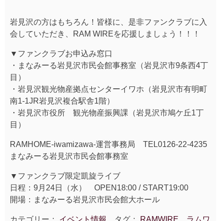
岩見沢の方はもちろん！皆様に、是非ファンクラブに入
会していただき、RAM WIREを応援しましょう！！！
▼ファンクラブお申込み窓口
・まなみーる岩見沢市民会館事務室（岩見沢市9条西4丁
目）
・岩見沢観光物産拠点センターイワホ（岩見沢市有明町
南1-1JR岩見沢複合駅舎1階）
・岩見沢市役所 観光物産振興課（岩見沢市鳩ケ丘1丁
目）
RAMHOME-iwamizawa-運営事務局 TEL0126-22-4235
まなみーる岩見沢市民会館事務室
▼ファンクラブ限定凱旋ライブ
日程：9月24日（水） OPEN18:00 / START19:00
開場：まなみーる岩見沢市民会館大ホール
カテゴリー：
イベント情報
タグ：
RAMWIRE、ラムワ