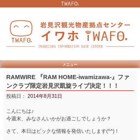
Skip
to
content
メニュー
RAMWIRE 『RAM HOME-iwamizawa-』ファ
ンクラブ限定岩見沢凱旋ライブ決定！！！
投稿日：
2014年8月31日
こんにちは♪
今週末、みなさんいかがお過ごしでしょうか？
さて、本日はビックな情報を発信いたします(^^)！