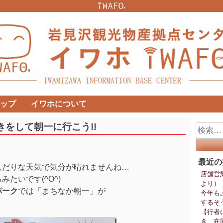
ップ
イワホについて
をして朝一に行こう!!
検
索:
最近の
んだりな天気で気分が晴れませんね…
店舗営
たいです(^O^)
より）
パーク
では「まちなか朝一」が
今年も
するそ
【行者
き、在