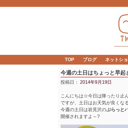
Skip
to
content
TOP
ブログ
ネットショ
今週の土日はちょっと早起き
投稿日：
2014年9月19日
こんにちは☆今日は降ったり止
ですが、土日はお天気が良くなるみ
今週の土日は岩見沢の
ぷらっと
開催されますよ～?