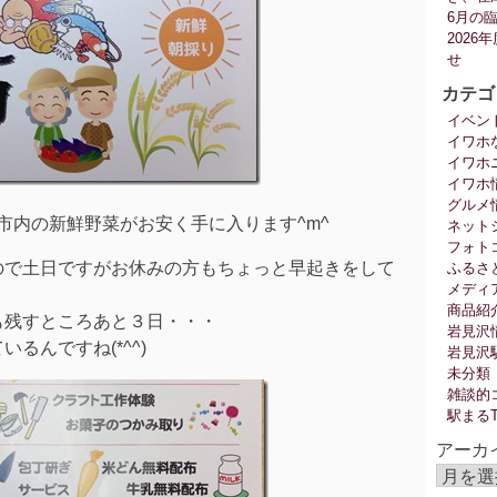
6月の
202
せ
カテゴ
イベン
イワホ
イワホ
イワホ
グルメ
市内の新鮮野菜がお安く手に入ります^m^
ネット
フォト
ので土日ですがお休みの方もちょっと早起きをして
ふるさ
メディ
商品紹
も残すところあと３日・・・
岩見沢
るんですね(*^^)
岩見沢
未分類
雑談的
駅まる
アーカ