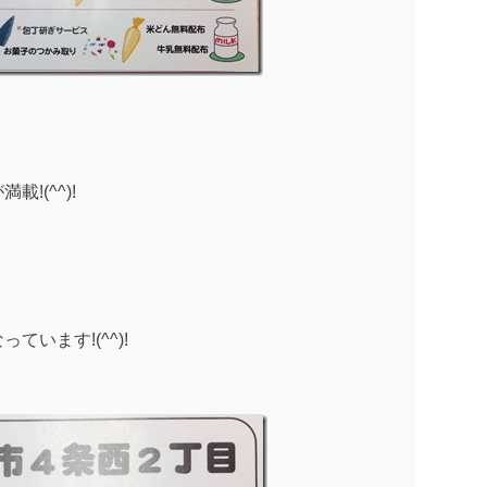
!(^^)!
います!(^^)!