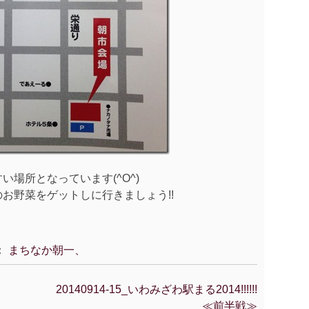
場所となっています(^O^)
お野菜をゲットしに行きましょう!!
：
まちなか朝一、
20140914-15_いわみざわ駅まる2014!!!!!!
≪前半戦≫