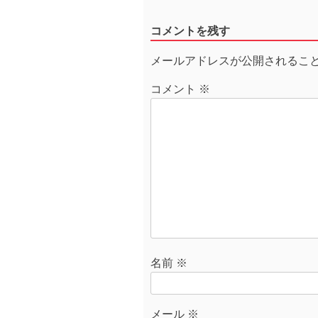
稿
ナ
コメントを残す
ビ
ゲ
メールアドレスが公開されるこ
ー
シ
コメント
※
ョ
ン
名前
※
メール
※