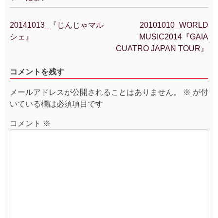
20141013_『じんじゃマル
20101010_WORLD
投
シェ』
MUSIC2014『GAIA
稿
CUATRO JAPAN TOUR』
ナ
ビ
コメントを残す
ゲ
ー
メールアドレスが公開されることはありません。
※
が付
シ
いている欄は必須項目です
ョ
ン
コメント
※