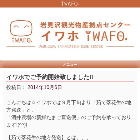
Skip
to
content
メニュー
イワホでご予約開始致しました!!
投稿日：
2014年10月6日
こんにちは☆イワホでは９月下旬より「茹で落花生の地
方発送」と、
「酒井農場の新鮮たまご直送便」のご予約を承っており
ます!(^^)!
【茹で落花生の地方発送】とは、、、