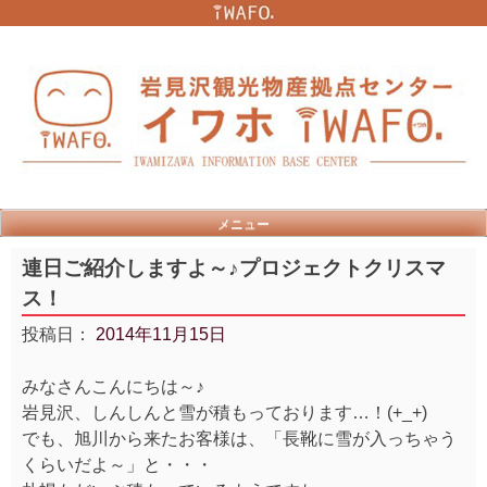
Skip
to
content
メニュー
連日ご紹介しますよ～♪プロジェクトクリスマ
ス！
投稿日：
2014年11月15日
みなさんこんにちは～♪
岩見沢、しんしんと雪が積もっております…！(+_+)
でも、旭川から来たお客様は、「長靴に雪が入っちゃう
くらいだよ～」と・・・