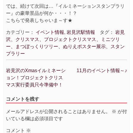
では、続けて次回は…『イルミネーションスタンプラリ
ー』の豪華景品が何か・・・！？
こちらで発表しちゃいま～す★
カテゴリー：
イベント情報
,
岩見沢駅情報
タグ：
岩見
沢、クリスマス、プロジェクトクリスマス、ミニツリ
ー、まつぼっくりツリー、ぬりえポスター展示、スタン
プラリー
岩見沢のXmasイルミネーシ
11月のイベント情報～♪
投
ョン！プロジェクトクリス
稿
マス実行委員只今準備中！
ナ
ビ
コメントを残す
ゲ
ー
メールアドレスが公開されることはありません。
※
が付
シ
いている欄は必須項目です
ョ
ン
コメント
※