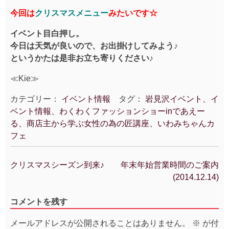
今回は
クリスマスメニュー
みたいです☆
イベント目白押し。
今日は天気が良いので、お出掛けしてみよう♪
というかたは是非お立ち寄りください♪
≪Kie≫
カテゴリー：
イベント情報
タグ：
岩見沢イベント、イ
ベント情報、わくわくファッションショーinであえー
る、商店主から学ぶ女性の為の匠講座、いわみちゃんカ
フェ
クリスマスシーズン到来♪
年末年始営業時間のご案内
投
(2014.12.14)
稿
ナ
コメントを残す
ビ
ゲ
メールアドレスが公開されることはありません。
※
が付
ー