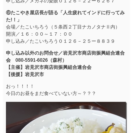
申し込み／メガネの愛眼０１２６－２２ー６２６７
⑥たこやき屋店長が語る「人生疲れてインドに行ってみ
た!！」
会場／たこいちろう（５条西２丁目ナカノタナⅡ内）
開演／１６：００～１７：００
申し込み／たこいちろう０１２６－２５ー８８３９
申し込み以外のお問合せ／岩見沢市商店街振興組合連合
会 080-5591-6026（森村）
【主催】岩見沢市商店街振興組合連合会
【後援】岩見沢市
おっ！！！！
今日のお昼をまだ食べていない方～？？？