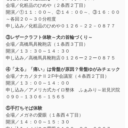
会場／化粧品のひめや（２条西２丁目）
開演／①１１：００～、②１４：００～、③１６：００
～各回２０～３０分程度
申し込み／化粧品のひめや０１２６－２２－０８７７
③レザークラフト体験～犬の首輪づくり～
会場／高橋馬具靴鞄店（１条西３丁目）
開演／１３：３０～１４：３０
申し込み／高橋馬具靴鞄店０１２６ー２２ー０８７５
④「太る」「痛い」は骨盤が原因？骨盤ゆがみチェック
会場／ナカノタナⅡ２F中会議室（４条西２丁目）
開演／１３：００～１４：００
申し込み／アメリカ式カイロ整体 ふぁみり～岩見沢院
０９０－１３０６－１５６５
⑤手打ちそば体験
会場／メガネの愛眼（１条西４丁目）
開演／１４：００～１５：３０