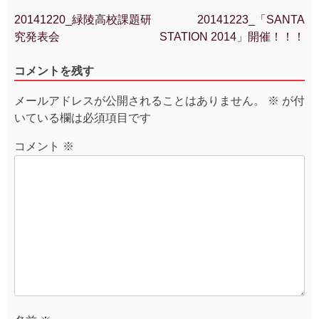
20141220_緑陵高校課題研
20141223_「SANTA
投
究発表会
STATION 2014」開催！！！
稿
ナ
コメントを残す
ビ
ゲ
メールアドレスが公開されることはありません。
※
が付
ー
いている欄は必須項目です
シ
ョ
コメント
※
ン