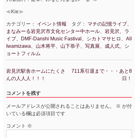
≪Kie≫
カテゴリー：
イベント情報
タグ：
マチの記憶ライブ、
まなみーる岩見沢市文化センター中ホール、岩見沢、ラ
イブ、DMF-Danshi Music Fastival、シカトマサヒロ、All
Iwamizawa、山木将平、山下恭子、写真展、成人式、シ
ョートフィルム
岩見沢駅舎ホームにたくさ
711系引退まで・・・あと8
投
んの人人人！！！
日！
稿
ナ
コメントを残す
ビ
ゲ
メールアドレスが公開されることはありません。
※
が付
ー
いている欄は必須項目です
シ
ョ
コメント
※
ン