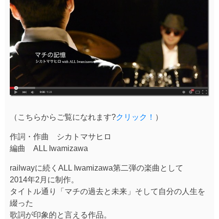
（こちらからご覧になれます?
クリック！
）
作詞・作曲 シカトマサヒロ
編曲 ALL Iwamizawa
railwayに続くALL Iwamizawa第二弾の楽曲として
2014年2月に制作。
タイトル通り「マチの過去と未来」そして自分の人生を
綴った
歌詞が印象的と言える作品。