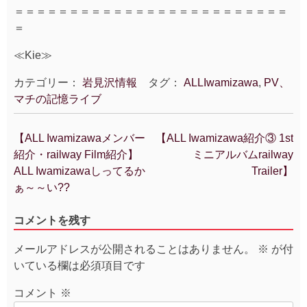
＝＝＝＝＝＝＝＝＝＝＝＝＝＝＝＝＝＝＝＝＝＝＝＝＝
＝
≪Kie≫
カテゴリー：
岩見沢情報
タグ：
ALLIwamizawa
,
PV、
マチの記憶ライブ
【ALL Iwamizawaメンバー
【ALL Iwamizawa紹介③ 1st
投
紹介・railway Film紹介】
ミニアルバムrailway
稿
ALL Iwamizawaしってるか
Trailer】
ナ
ぁ～～い??
ビ
ゲ
コメントを残す
ー
シ
メールアドレスが公開されることはありません。
※
が付
ョ
いている欄は必須項目です
ン
コメント
※