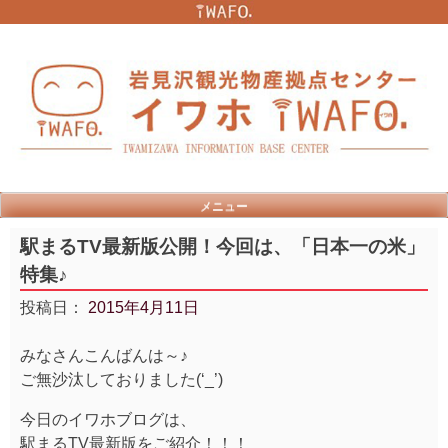
Skip
to
content
メニュー
駅まるTV最新版公開！今回は、「日本一の米」
特集♪
投稿日：
2015年4月11日
みなさんこんばんは～♪
ご無沙汰しておりました(‘_’)
今日のイワホブログは、
駅まるTV最新版をご紹介！！！