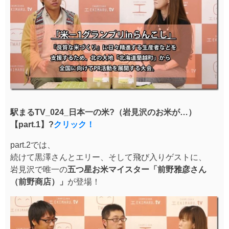
駅まるTV_024_日本一の米?（岩見沢のお米が…）
【part.1】?
クリック！
part.2では、
続けて黒澤さんとエリー、そして飛び入りゲストに、
岩見沢で唯一の
五つ星お米マイスター「前野雅彦さん
（前野商店）」
が登場！