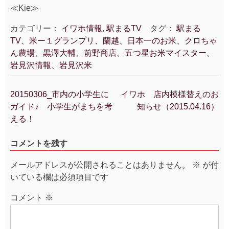
≪Kie≫
カテゴリー：
イワホ情報
,
駅まるTV
タグ：
駅まる
TV、米ー１グランプリ、蘭越、日本一のお米、クロちゃ
ん農場、黒澤大輔、前野商店、五つ星お米マイスター、
岩見沢情報、岩見沢米
20150306_市内の小学生に
イワホ 店内模様替えのお
投
ガイド♪ 小学生がまちを考
知らせ（2015.04.16）
稿
える！
ナ
ビ
コメントを残す
ゲ
ー
メールアドレスが公開されることはありません。
※
が付
シ
いている欄は必須項目です
ョ
ン
コメント
※