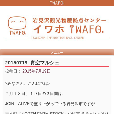
Skip
to
content
メニュー
20150719_青空マルシェ
投稿日：
2015年7月19日
?みなさん、こんにちは♪
７月１８日、１９日の２日間は、
JOIN ALIVEで盛り上がっている岩見沢市ですが、
志文町『NORTH FARM STOCK』の駐車場ではひっそり