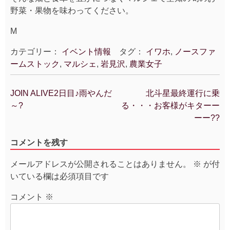
野菜・果物を味わってください。
M
カテゴリー：
イベント情報
タグ：
イワホ
,
ノースファ
ームストック
,
マルシェ
,
岩見沢
,
農業女子
JOIN ALIVE2日目♪雨やんだ
北斗星最終運行に乗
投
～?
る・・・お客様がキターー
稿
ーー??
ナ
ビ
コメントを残す
ゲ
ー
メールアドレスが公開されることはありません。
※
が付
シ
いている欄は必須項目です
ョ
ン
コメント
※