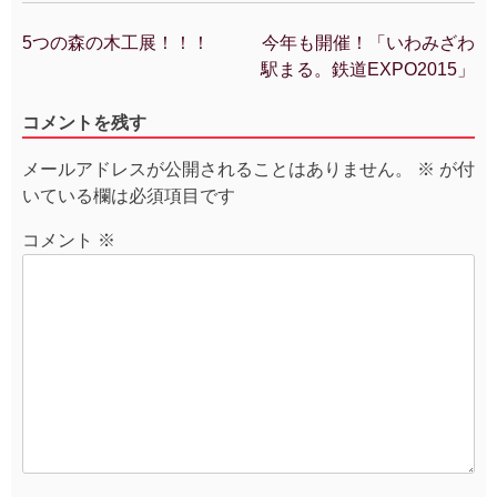
5つの森の木工展！！！
今年も開催！「いわみざわ
投
駅まる。鉄道EXPO2015」
稿
ナ
コメントを残す
ビ
ゲ
メールアドレスが公開されることはありません。
※
が付
ー
いている欄は必須項目です
シ
ョ
コメント
※
ン