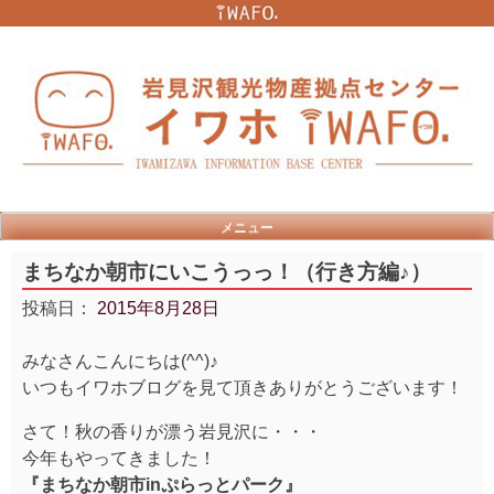
Skip
to
content
メニュー
まちなか朝市にいこうっっ！（行き方編♪）
投稿日：
2015年8月28日
みなさんこんにちは(^^)♪
いつもイワホブログを見て頂きありがとうございます！
さて！秋の香りが漂う岩見沢に・・・
今年もやってきました！
『まちなか朝市inぷらっとパーク』