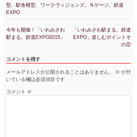
型、駅舎模型、ワークヴィジョンズ、Ｎゲージ、鉄道
EXPO
今年も開催！「いわみざわ
「いわみざわ駅まる。鉄道
投
駅まる。鉄道EXPO2015」
EXPO」楽しむポイントそ
稿
の②
ナ
ビ
コメントを残す
ゲ
ー
メールアドレスが公開されることはありません。
※
が付
シ
いている欄は必須項目です
ョ
ン
コメント
※