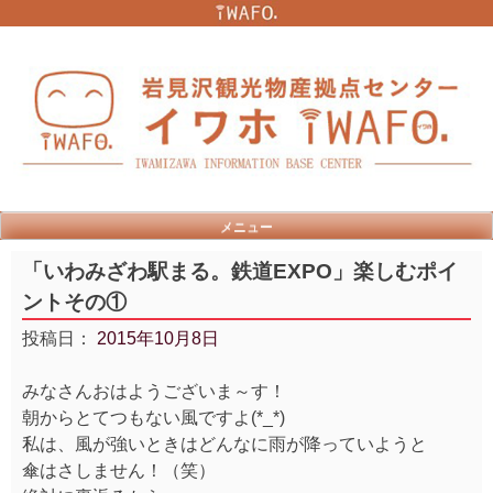
Skip
to
content
メニュー
「いわみざわ駅まる。鉄道EXPO」楽しむポイ
ントその①
投稿日：
2015年10月8日
みなさんおはようございま～す！
朝からとてつもない風ですよ(*_*)
私は、風が強いときはどんなに雨が降っていようと
傘はさしません！（笑）