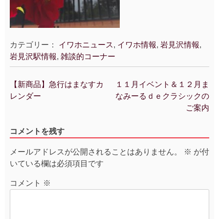
カテゴリー：
イワホニュース
,
イワホ情報
,
岩見沢情報
,
岩見沢駅情報
,
雑談的コーナー
【新商品】急行はまなすカ
１１月イベント＆１２月ま
投
レンダー
なみーるｄｅクラシックの
稿
ご案内
ナ
ビ
コメントを残す
ゲ
ー
メールアドレスが公開されることはありません。
※
が付
シ
いている欄は必須項目です
ョ
ン
コメント
※