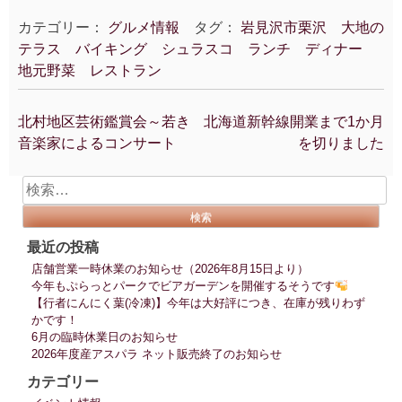
カテゴリー：
グルメ情報
タグ：
岩見沢市栗沢 大地の
テラス バイキング シュラスコ ランチ ディナー
地元野菜 レストラン
北村地区芸術鑑賞会～若き
北海道新幹線開業まで1か月
投
音楽家によるコンサート
を切りました
稿
ナ
検
ビ
索:
ゲ
ー
最近の投稿
シ
店舗営業一時休業のお知らせ（2026年8月15日より）
ョ
今年もぷらっとパークでビアガーデンを開催するそうです
ン
【行者にんにく葉(冷凍)】今年は大好評につき、在庫が残りわず
かです！
6月の臨時休業日のお知らせ
2026年度産アスパラ ネット販売終了のお知らせ
カテゴリー