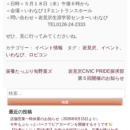
＜日時＞５月１８日（水）午後６時から
＜会場＞いわなび１Fエントランスホール
＜問い合わせ＞岩見沢生涯学習センターいわなび
TEL0126-24-2333
ぜひ、見に行ってみてくださいね。
カテゴリー：
イベント情報
タグ：
岩見沢、イベント、
いわなび、ロビコン
栄養たっぷり旬野菜ズ
岩見沢CIVIC PRIDE探求部
投
第５回開催のお知らせ
稿
ナ
検
ビ
索:
ゲ
ー
最近の投稿
シ
店舗営業一時休業のお知らせ（2026年8月15日より）
ョ
今年もぷらっとパークでビアガーデンを開催するそうです
ン
【行者にんにく葉(冷凍)】今年は大好評につき、在庫が残りわず