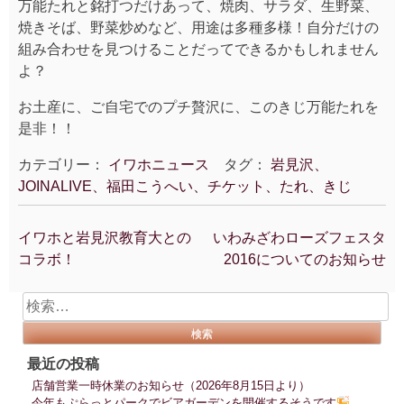
万能たれと銘打つだけあって、焼肉、サラダ、生野菜、
焼きそば、野菜炒めなど、用途は多種多様！自分だけの
組み合わせを見つけることだってできるかもしれません
よ？
お土産に、ご自宅でのプチ贅沢に、このきじ万能たれを
是非！！
カテゴリー：
イワホニュース
タグ：
岩見沢、
JOINALIVE、福田こうへい、チケット、たれ、きじ
イワホと岩見沢教育大との
いわみざわローズフェスタ
投
コラボ！
2016についてのお知らせ
稿
ナ
検
ビ
索:
ゲ
ー
最近の投稿
シ
店舗営業一時休業のお知らせ（2026年8月15日より）
ョ
今年もぷらっとパークでビアガーデンを開催するそうです