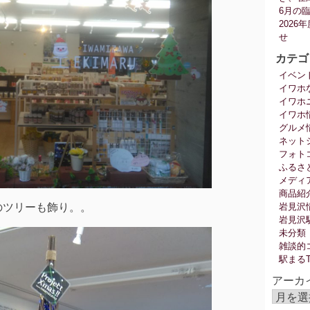
6月の
202
せ
カテゴ
イベン
イワホ
イワホ
イワホ
グルメ
ネット
フォト
ふるさ
メディ
商品紹
のツリーも飾り。。
岩見沢
岩見沢
未分類
雑談的
駅まる
アーカ