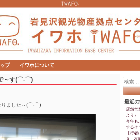
ップ
イワホについて
～す(⌒‐⌒)
検
索:
最近の
ました～(⌒‐⌒)
店舗営
より）
今年も
するそ
【行者
き、在