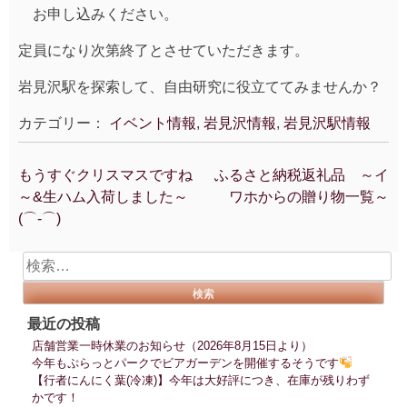
お申し込みください。
定員になり次第終了とさせていただきます。
岩見沢駅を探索して、自由研究に役立ててみませんか？
カテゴリー：
イベント情報
,
岩見沢情報
,
岩見沢駅情報
もうすぐクリスマスですね
ふるさと納税返礼品 ～イ
投
～&生ハム入荷しました～
ワホからの贈り物一覧～
稿
(⌒‐⌒)
ナ
ビ
検
ゲ
索:
ー
シ
最近の投稿
ョ
店舗営業一時休業のお知らせ（2026年8月15日より）
ン
今年もぷらっとパークでビアガーデンを開催するそうです
【行者にんにく葉(冷凍)】今年は大好評につき、在庫が残りわず
かです！