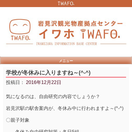
Skip
to
content
メニュー
学校が冬休みに入りますね～(^-^)
投稿日：
2016年12月22日
気になるのは、自由研究の内容でしょうか？
岩見沢駅の駅舎案内が、冬休み中に行われますよ～(^-^)
〇親子対象
冬休み自由研究対策：各日5組