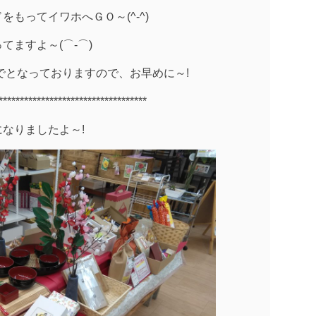
もってイワホへＧＯ～(^-^)
ますよ～(⌒‐⌒)
までとなっておりますので、お早めに～!
***
******
*****
*****
*****
******
*****
なりましたよ～!