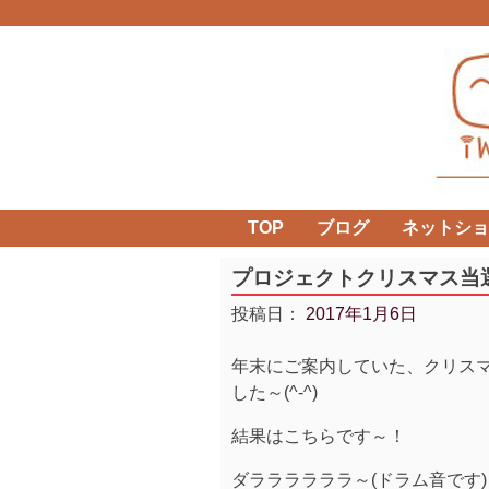
Skip
to
content
TOP
ブログ
ネットショ
プロジェクトクリスマス当
投稿日：
2017年1月6日
年末にご案内していた、クリス
した～(^-^)
結果はこちらです～！
ダララララララ～(ドラム音です)