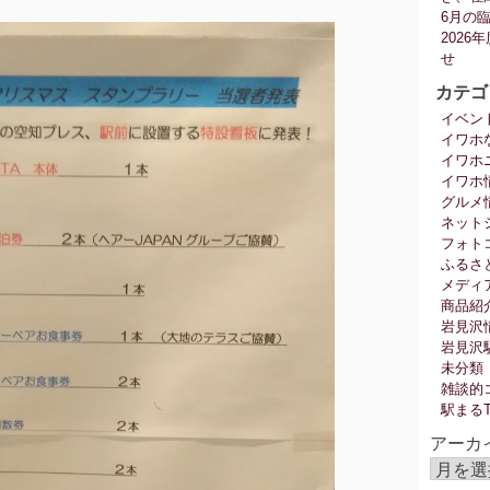
6月の
202
せ
カテゴ
イベン
イワホ
イワホ
イワホ
グルメ
ネット
フォト
ふるさ
メディ
商品紹
岩見沢
岩見沢
未分類
雑談的
駅まる
アーカ