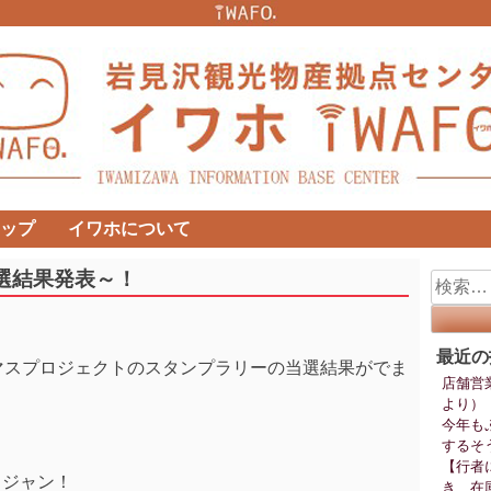
ップ
イワホについて
選結果発表～！
検
索:
最近の
マスプロジェクトのスタンプラリーの当選結果がでま
店舗営
より）
今年も
するそ
【行者
 ジャン！
き、在