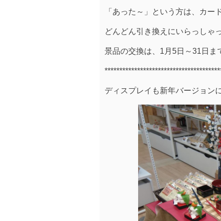
「あった～」という方は、カードを
どんどん引き換えにいらっしゃって
景品の交換は、1月5日～31日
******
*****
*****
*****
******
*****
*****
**
ディスプレイも新年バージョンに