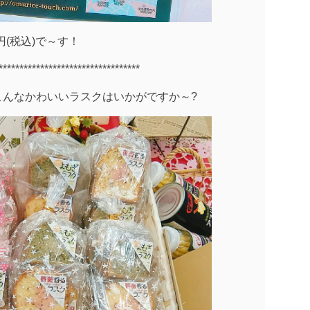
00円(税込)で～す！
**********************************
こんなかわいいラスクはいかがですか～?