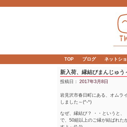
Skip
to
content
TOP
ブログ
ネットショ
新入荷、縁結びまんじゅう
投稿日：
2017年3月8日
岩見沢市春日町にある、オムラ
しました～(^-^)
なぜ、縁結び？ ・・というと、
で、50組以上のご縁が結ばれた
すよ～(^-^)