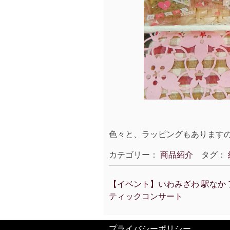
色々と、ラッピングもありますの
カテゴリー：
商品紹介
タグ：
【イベント】いわみざわ 駅なか
投
ティックコンサート
稿
ナ
ビ
プライバシーポリシー