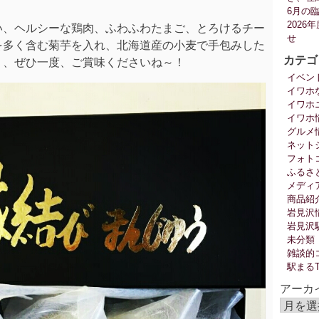
6月の
202
い、ヘルシーな鶏肉、ふわふわたまご、とろけるチー
せ
を多く含む菊芋を入れ、北海道産の小麦で手包みした
カテゴ
う、ぜひ一度、ご賞味くださいね～！
イベン
イワホ
イワホ
イワホ
グルメ
ネット
フォト
ふるさ
メディ
商品紹
岩見沢
岩見沢
未分類
雑談的
駅まる
アーカ