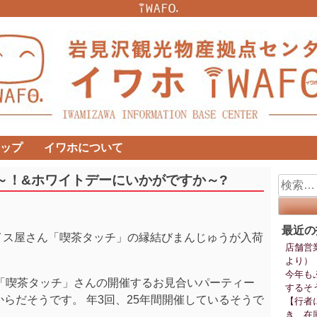
ップ
イワホについて
～！&ホワイトデーにいかがですか～?
検
索:
最近の
イス屋さん「喫茶タッチ」の縁結びまんじゅうが入荷
店舗営
より）
今年も
「喫茶タッチ」さんの開催するお見合いパーティー
するそ
からだそうです。 年3回、25年間開催しているそうで
【行者
き、在