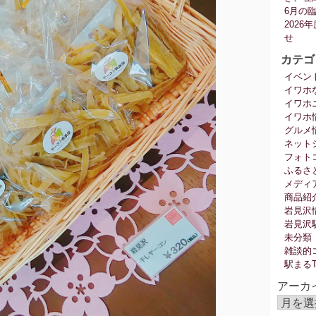
6月の
202
せ
カテゴ
イベン
イワホ
イワホ
イワホ
グルメ
ネット
フォト
ふるさ
メディ
商品紹
岩見沢
岩見沢
未分類
雑談的
駅まる
アーカ