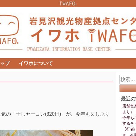
ップ
イワホについて
検
索:
最近の
店舗営
より）
気の「干しヤーコン(320円)」が、今年も久しぶり
今年も
するそ
【行者
き、在