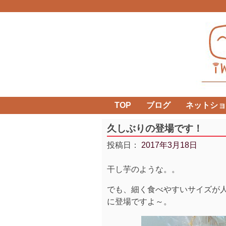
Skip
to
content
TOP
ブログ
ネットショ
久しぶりの登場です！
投稿日：
2017年3月18日
干し芋のような。。
でも、細く食べやすいサイズが人
に登場ですよ～。