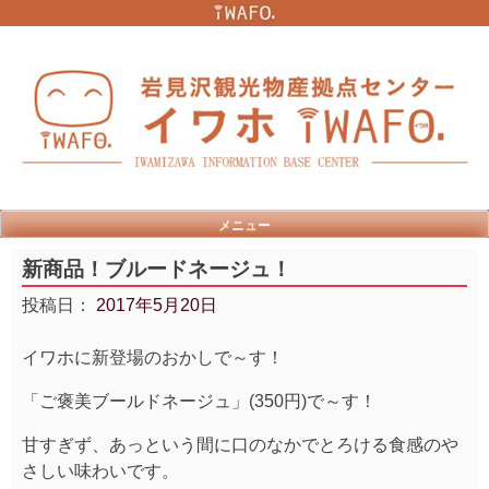
Skip
to
content
メニュー
新商品！ブルードネージュ！
投稿日：
2017年5月20日
イワホに新登場のおかしで～す！
「ご褒美ブールドネージュ」(350円)で～す！
甘すぎず、あっという間に口のなかでとろける食感のや
さしい味わいです。