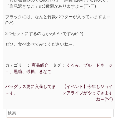
「岩見沢きなこ」の3種類がありますよ～(⌒‐⌒)
ブラックには、なんと竹炭パウダーが入っていますよ～
(^-^)
3つセットにするのもかわいいですね(^-^)
ぜひ、食べ比べてみてくださいね～。
カテゴリー：
商品紹介
タグ：
くるみ、ブルードネージ
ュ、黒糖、砂糖、きなこ
バラグッズ更に入荷してま
【イベント】今年もジョイ
投
～す。
ンアライブがやってきます
稿
ね～(^-^)
ナ
ビ
検
ゲ